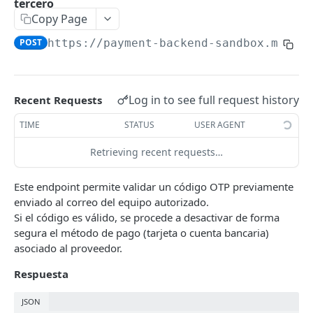
tercero
Copy Page
CASOS DE USO
POST
https://payment-backend-sandbox.milio
Cobros (Collections)
API Cobros
Log in to see full request history
Recent Requests
AUTENTICACIÓN
SDK Cobros
TIME
STATUS
USER AGENT
Introducción
Generar cobro vía API
Retrieving recent requests…
API
Generar cobro vía SDK
Login - autenticación
POST
Este endpoint permite validar un código OTP previamente
CONFIGURACIÓN
enviado al correo del equipo autorizado.
Si el código es válido, se procede a desactivar de forma
Gestión de llaves para encriptación de datos
segura el método de pago (tarjeta o cuenta bancaria)
Carga y generación de llaves públicas - Sync
POST
asociado al proveedor.
Flujos y Transacciones
Prueba de llaves para comprobar que estén
Transferencia con QR
POST
Respuesta
bien configuradas
COMPAÑIA
Transferencia Manual
JSON
Uso de llaves criptográficas en Milio