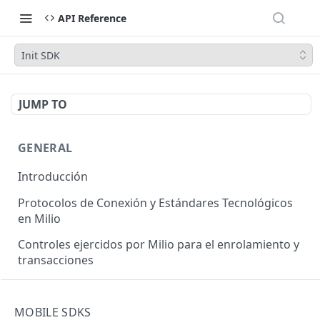
API Reference
Init SDK
JUMP TO
GENERAL
Introducción
Protocolos de Conexión y Estándares Tecnológicos
en Milio
Controles ejercidos por Milio para el enrolamiento y
transacciones
Casos de uso
MOBILE SDKS
Códigos de respuesta (GENERAL)