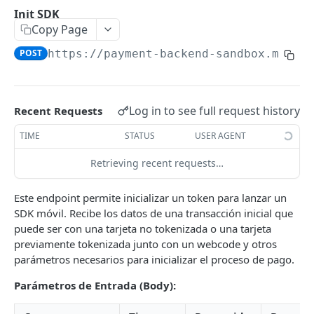
Init SDK
Copy Page
CASOS DE USO
POST
https://payment-backend-sandbox.milio
Cobros (Collections)
API Cobros
AUTENTICACIÓN
SDK Cobros
Log in to see full request history
Recent Requests
Introducción
Generar cobro vía API
TIME
STATUS
USER AGENT
API
Generar cobro vía SDK
Retrieving recent requests…
Login - autenticación
POST
CONFIGURACIÓN
Este endpoint permite inicializar un token para lanzar un
SDK móvil. Recibe los datos de una transacción inicial que
Gestión de llaves para encriptación de datos
puede ser con una tarjeta no tokenizada o una tarjeta
Carga y generación de llaves públicas - Sync
previamente tokenizada junto con un webcode y otros
POST
Flujos y Transacciones
parámetros necesarios para inicializar el proceso de pago.
Prueba de llaves para comprobar que estén
Transferencia con QR
POST
bien configuradas
Parámetros de Entrada (Body):
COMPAÑIA
Transferencia Manual
Uso de llaves criptográficas en Milio